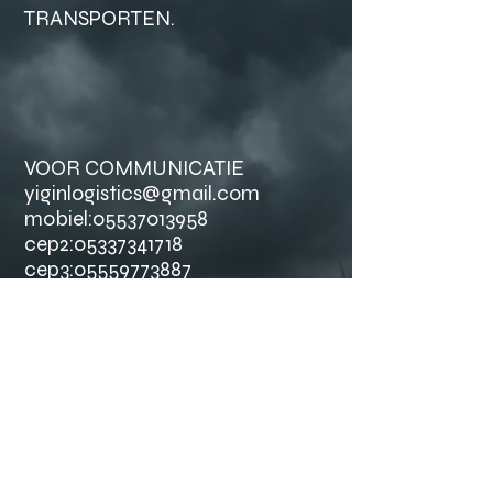
TRANSPORTEN.
VOOR COMMUNICATIE
yiginlogistics@gmail.com
mobiel:
05537013958
cep2:
05337341718
cep3:
05559773887
@SINDS 1999