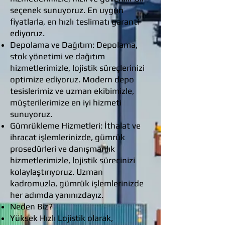
seçenek sunuyoruz. En uygun
fiyatlarla, en hızlı teslimatı garanti
ediyoruz.
Depolama ve Dağıtım: Depolama,
stok yönetimi ve dağıtım
hizmetlerimizle, lojistik süreçlerinizi
optimize ediyoruz. Modern depo
tesislerimiz ve uzman ekibimizle,
müşterilerimize en iyi hizmeti
sunuyoruz.
Gümrükleme Hizmetleri: İthalat ve
ihracat işlemlerinizde, gümrük
prosedürleri ve danışmanlık
hizmetlerimizle, lojistik sürecinizi
kolaylaştırıyoruz. Uzman
kadromuzla, gümrük işlemlerinizde
her adımda yanınızdayız.
Neden Biz?
Yüksek Hızlı Lojistik olarak,