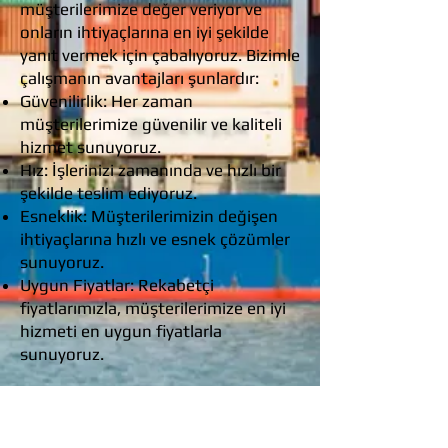
müşterilerimize değer veriyor ve
onların ihtiyaçlarına en iyi şekilde
yanıt vermek için çabalıyoruz. Bizimle
çalışmanın avantajları şunlardır:
Güvenilirlik: Her zaman
müşterilerimize güvenilir ve kaliteli
hizmet sunuyoruz.
Hız: İşlerinizi zamanında ve hızlı bir
şekilde teslim ediyoruz.
Esneklik: Müşterilerimizin değişen
ihtiyaçlarına hızlı ve esnek çözümler
sunuyoruz.
Uygun Fiyatlar: Rekabetçi
fiyatlarımızla, müşterilerimize en iyi
hizmeti en uygun fiyatlarla
sunuyoruz.