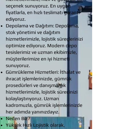
seçenek sunuyoruz. En uygun
fiyatlarla, en hızlı teslimatı garanti
ediyoruz.
Depolama ve Dağıtım: Depolama,
stok yönetimi ve dağıtım
hizmetlerimizle, lojistik süreçlerinizi
optimize ediyoruz. Modern depo
tesislerimiz ve uzman ekibimizle,
müşterilerimize en iyi hizmeti
sunuyoruz.
Gümrükleme Hizmetleri: İthalat ve
ihracat işlemlerinizde, gümrük
prosedürleri ve danışmanlık
hizmetlerimizle, lojistik sürecinizi
kolaylaştırıyoruz. Uzman
kadromuzla, gümrük işlemlerinizde
her adımda yanınızdayız.
Neden Biz?
Yüksek Hızlı Lojistik olarak,