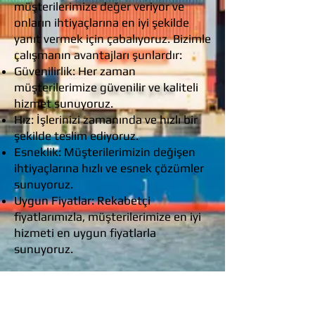
müşterilerimize değer veriyor ve
onların ihtiyaçlarına en iyi şekilde
yanıt vermek için çabalıyoruz. Bizimle
çalışmanın avantajları şunlardır:
Güvenilirlik: Her zaman
müşterilerimize güvenilir ve kaliteli
hizmet sunuyoruz.
Hız: İşlerinizi zamanında ve hızlı bir
şekilde teslim ediyoruz.
Esneklik: Müşterilerimizin değişen
ihtiyaçlarına hızlı ve esnek çözümler
sunuyoruz.
Uygun Fiyatlar: Rekabetçi
fiyatlarımızla, müşterilerimize en iyi
hizmeti en uygun fiyatlarla
sunuyoruz.