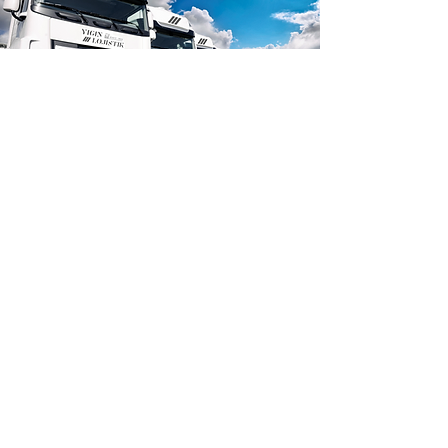
Yüksek Hızlı Lojistik ile lojistik
ihtiyaçlarınız için hemen iletişime
geçin. Profesyonel ve deneyimli
ekibimiz, size en uygun çözümleri
sunmak için hazır.
İLETİŞİM İÇİN
info@yiginlojistik.com