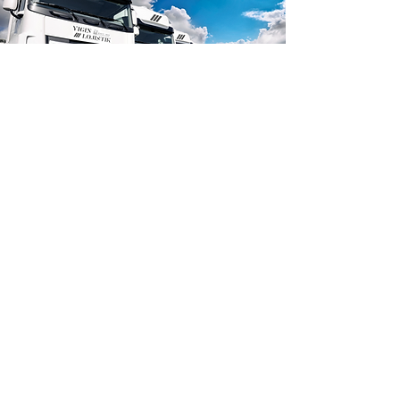
ЕҢ ЖЫЛДАМ ЖӘНЕ СЕНІМДІ
ТАСЫМАЛУ ҮШІН БІЗДІ
ТАҢДАҢЫЗ.
БАЙЛАНЫС ҮШІН
yiginlogistics@gmail.com