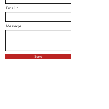
Email
Message
Send
ЕҢ ЖЫЛДАМ ЖӘНЕ СЕНІМДІ
ТАСЫМАЛУ ҮШІН БІЗДІ