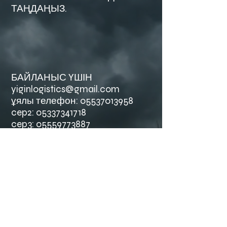
ТАҢДАҢЫЗ.
БАЙЛАНЫС ҮШІН
yiginlogistics@gmail.com
ұялы телефон:
05537013958
cep2:
05337341718
cep3:
05559773887
@1999 ж